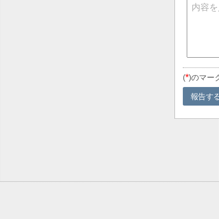
*
(
)のマー
報告す