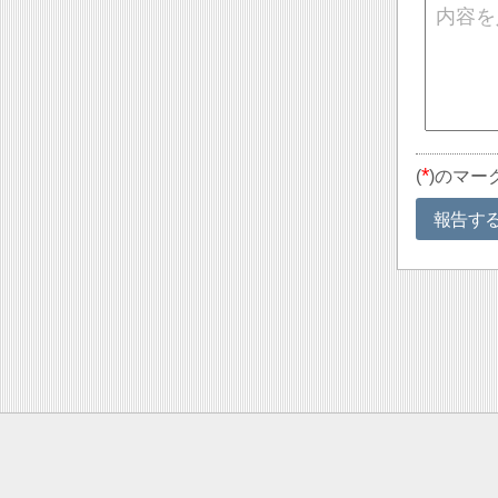
*
(
)のマー
報告す