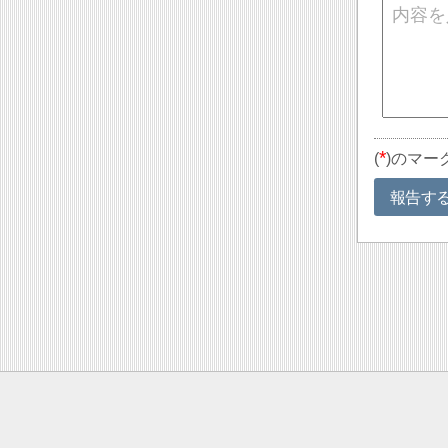
*
(
)のマー
報告す