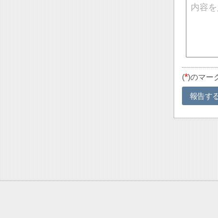
*
(
)のマー
報告す