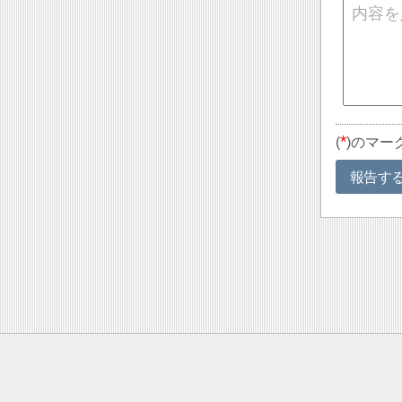
*
(
)のマー
報告す