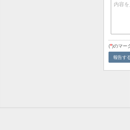
*
(
)のマー
報告す