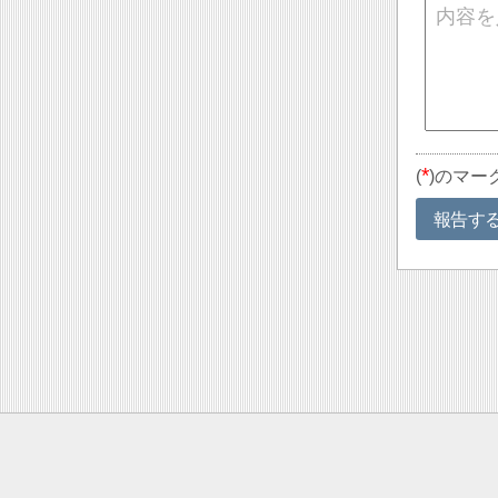
*
(
)のマー
報告す