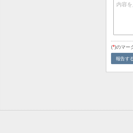
*
(
)のマー
報告す