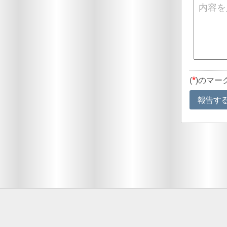
*
(
)のマー
報告す