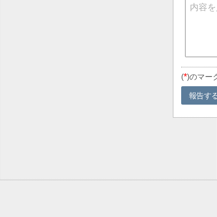
*
(
)のマー
報告す