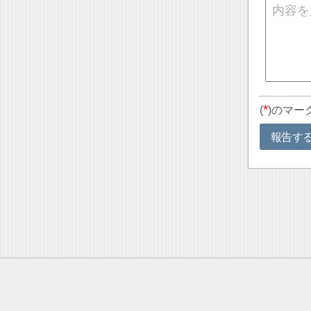
*
(
)のマー
報告す