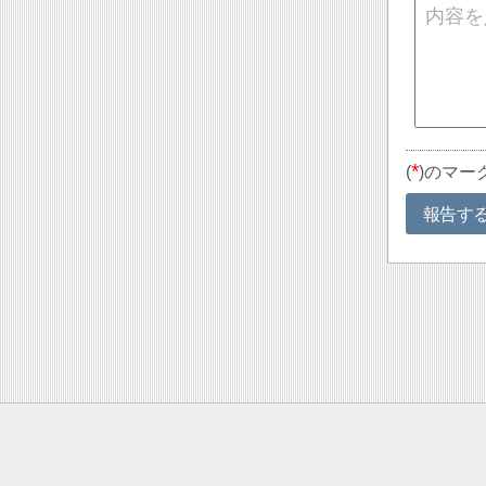
*
(
)のマー
報告す