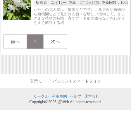
所有者：
エイじー
更新：
1年2ヶ月前
更新回数：
10回
わたしの花図鑑は、散歩などで見かける身近な植物か
ら植物園などで見かける色々な珍しい植物まで、さま
ざまな植物の特徴・育て方・名前の由来などをわかり
やすく解説する植…
前へ
1
次へ
パソコン
スマートフォン
サークル
利用規約
ヘルプ
運営会社
Copyright©2026 @With All rights reserved.