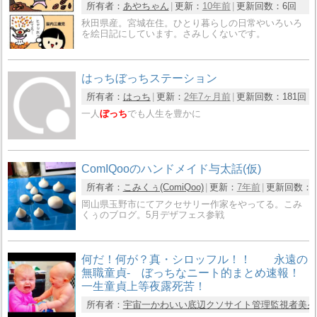
所有者：
あやちゃん
更新：
10年前
更新回数：
6回
秋田県産。宮城在住。ひとり暮らしの日常やいろいろ
を絵日記にしています。さみしくないです。
はっちぼっちステーション
所有者：
はっち
更新：
2年7ヶ月前
更新回数：
181回
一人
ぼっち
でも人生を豊かに
ComIQooのハンドメイド与太話(仮)
所有者：
こみくぅ(ComiQoo)
更新：
7年前
更新回数：
岡山県玉野市にてアクセサリー作家をやってる。こみ
くぅのブログ。5月デザフェス参戦
何だ！何が？真・シロッフル！！ 永遠の
無職童貞- ぼっちなニート的まとめ速報！
一生童貞上等夜露死苦！
所有者：
宇宙一かわいい底辺クソサイト管理監視者美夕hir