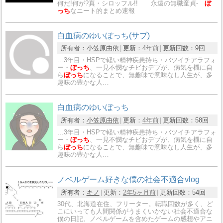
何だ!何が?真・シロッフル!! 永遠の無職童貞-
ぼ
っち
なニート的まとめ速報
白血病のゆいぼっち(サブ)
所有者：
小笠原由依
更新：
4年前
更新回数：
9回
…3年目・HSPで軽い精神疾患持ち・バツイチアラフォ
ー・
ぼっち
、一見不憫なチビおデブが、病気を機に自
ら
ぼっち
になることで、無趣味で意味なし人生が、多
趣味の豊かな人…
白血病のゆいぼっち
所有者：
小笠原由依
更新：
4年前
更新回数：
58回
…3年目・HSPで軽い精神疾患持ち・バツイチアラフォ
ー・
ぼっち
、一見不憫なチビおデブが、病気を機に自
ら
ぼっち
になることで、無趣味で意味なし人生が、多
趣味の豊かな人…
ノベルゲーム好きな僕の社会不適合vlog
所有者：
キノ
更新：
2年5ヶ月前
更新回数：
54回
30代、北海道在住、フリーター。転職回数が多く、ど
こにいっても人間関係がうまくいかない社会不適合な
僕の日記。ノベルゲームを含めたゲームの感想やアニ