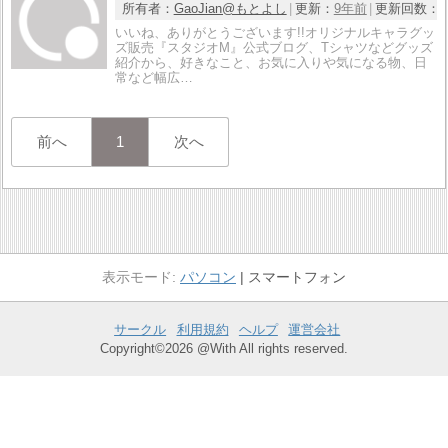
所有者：
GaoJian@もとよし
更新：
9年前
更新回数：
いいね、ありがとうございます!!オリジナルキャラグッ
ズ販売『スタジオM』公式ブログ、Tシャツなどグッズ
紹介から、好きなこと、お気に入りや気になる物、日
常など幅広…
前へ
1
次へ
パソコン
スマートフォン
サークル
利用規約
ヘルプ
運営会社
Copyright©2026 @With All rights reserved.