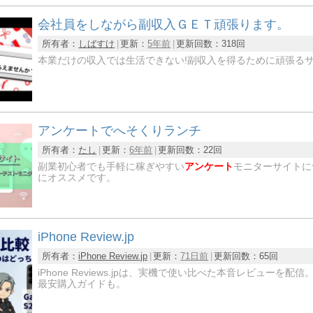
会社員をしながら副収入ＧＥＴ頑張ります。
所有者：
しばすけ
更新：
5年前
更新回数：
318回
本業だけの収入では生活できない!副収入を得るために頑張る
アンケートでへそくりランチ
所有者：
たし
更新：
6年前
更新回数：
22回
副業初心者でも手軽に稼ぎやすい
アンケート
モニターサイトに
にオススメです。
iPhone Review.jp
所有者：
iPhone Review.jp
更新：
71日前
更新回数：
65回
iPhone Reviews.jpは、実機で使い比べた本音レビュ
最安購入ガイドも。