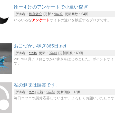
ゆーすけのアンケートで小遣い稼ぎ
所有者：
和泉遊介
更新：
9年前
更新回数：
64回
いろいろな
アンケート
サイトの違いを検証するブログです。
おこづかい稼ぎ365日.net
所有者：
stella
更新：
9年前
更新回数：
60回
2017年1月よりおこづかい稼ぎをはじめました。ポイントサイ
す。
私の趣味は懸賞です。
所有者：
taro
更新：
9年前
更新回数：
13回
毎日コツコツ懸賞応募しています。よろしくお願いいたします