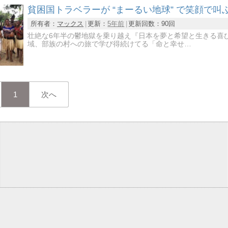
貧困国トラベラーが “まーるい地球” で笑顔で
所有者：
マックス
更新：
5年前
更新回数：
90回
壮絶な6年半の鬱地獄を乗り越え『日本を夢と希望と生きる喜
域、部族の村への旅で学び得続けてる「命と幸せ…
1
次へ