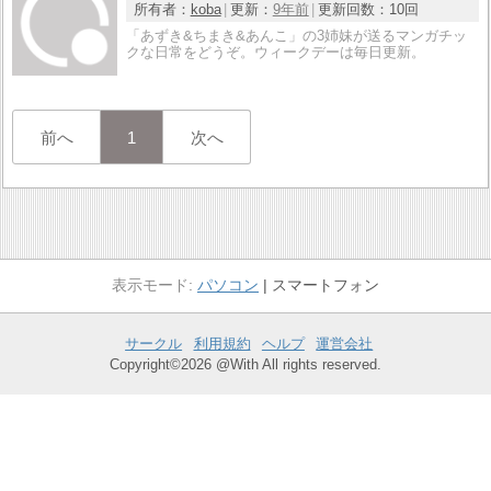
所有者：
koba
更新：
9年前
更新回数：
10回
「あずき&ちまき&あんこ」の3姉妹が送るマンガチッ
クな日常をどうぞ。ウィークデーは毎日更新。
前へ
1
次へ
パソコン
スマートフォン
サークル
利用規約
ヘルプ
運営会社
Copyright©2026 @With All rights reserved.