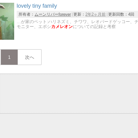
lovely tiny family
所有者：
ムーンリバーforever
更新：
2年2ヶ月前
更新回数：
4回
…が家のペット:ハリネズミ、チワワ、レオパードゲッコー、
モニター、エボシ
カメレオン
についての記録と考察
1
次へ