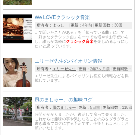
We LOVEクラシック音楽
所有者：
よっしー
更新：
4年前
更新回数：
30回
…で聞いたことがある」を「知っている曲」にして
「好きなクラシック曲」を一つでも増やすお手伝いを
し、誰もが気軽に
クラシック音楽
を楽しめるようにし
たいと思っています。
エリーゼ先生のバイオリン情報
所有者：
エリーゼ先生
更新：
2年7ヶ月前
更新回数：
1
エリーゼ先生によるバイオリンお役立ち情報などを掲
載しています。
風のましゅー。の趣味ログ
所有者：
風のましゅー
更新：
5日前
更新回数：
118回
時間がかかりましたが、復活して戻って参りました。
これからは趣味の事や気になることのみをダラダラと
書き綴るブログにする予定です。今後ともよろしくお
願いいたします。