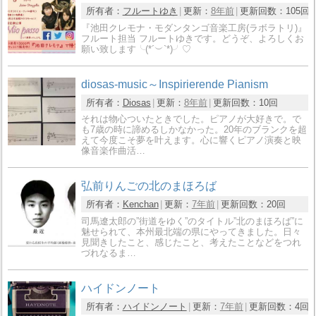
所有者：
フルートゆき
更新：
8年前
更新回数：
105回
『池田クレモナ・モダンタンゴ音楽工房(ラボラトリ)』
フルート担当 フルートゆきです。どうぞ、よろしくお
願い致します╰(*´︶`*)╯♡
diosas-music～Inspirierende Pianism
所有者：
Diosas
更新：
8年前
更新回数：
10回
それは物心ついたときでした。ピアノが大好きで。で
も7歳の時に諦めるしかなかった。20年のブランクを超
えて今度こそ夢を叶えます。心に響くピアノ演奏と映
像音楽作曲活…
弘前りんごの北のまほろば
所有者：
Kenchan
更新：
7年前
更新回数：
20回
司馬遼太郎の”街道をゆく”のタイトル”北のまほろば”に
魅せられて、本州最北端の県にやってきました。日々
見聞きしたこと、感じたこと、考えたことなどをつれ
づれなるま…
ハイドンノート
所有者：
ハイドンノート
更新：
7年前
更新回数：
4回