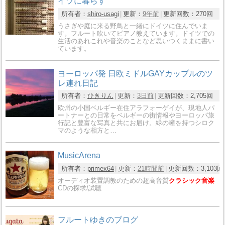
イツに暮らす
所有者：
shiro-usagi
更新：
9年前
更新回数：
270回
うさぎや庭に来る野鳥と一緒にドイツに住んでいま
す。フルート吹いてピアノ教えています。ドイツでの
生活のあれこれや音楽のことなど思いつくままに書い
ています。
ヨーロッパ発 日欧ミドルGAYカップルのツ
レ連れ日記
所有者：
ひきりん
更新：
3日前
更新回数：
2,705回
欧州の小国ベルギー在住アラフォーゲイが、現地人パ
ートナーとの日常をベルギーの街情報やヨーロッパ旅
行記と豊富な写真と共にお届け。緑の瞳を持つシロク
マのような相方と…
MusicArena
所有者：
primex64
更新：
21時間前
更新回数：
3,103回
オーディオ装置調教のための超高音質
クラシック音楽
CDの探求/試聴
フルートゆきのブログ