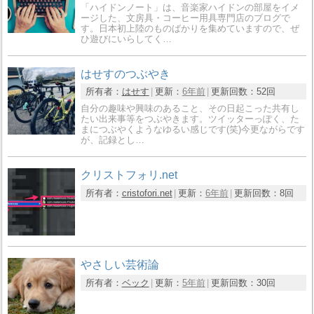
「ハイドンノート」は、音楽家ハイドンの部屋をイメ
ージした、文房具・コーヒー用具専門店のブログで
す。日本初上陸のものばかりを集めていますので、ぜ
ひ遊びにいらしてく…
はせすのつぶやき
所有者：
はせす
更新：
6年前
更新回数：
52回
自分の趣味や興味のあること、その日起こった共有し
たい出来事等をつぶやきます。ツイッターっぽく、た
まにつぶやくようなゆるい感じです(笑)今更ながらです
が、記録とし…
クリストフォリ.net
所有者：
cristofori.net
更新：
6年前
更新回数：
8回
やさしい芸術論
所有者：
ベック
更新：
5年前
更新回数：
30回