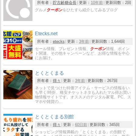
所有者：
貯古齢糖会長
更新：
10年前
更新回数：
2回
グルメ
クーポン
をひたすら紹介してみるブログ
Etecks.net
所有者：
etecks
更新：
3年前
更新回数：
1,644回
セール情報、プレゼント情報、
クーポン
情報、ポイン
ト関連、その他キャンペーンなど、お得な情報を中心
にお届け。
とくとくまる
所有者：
得々
更新：
3年前
更新回数：
267回
ネットで見つけた特価アイテム・サービスの情報をい
ち早く!時折、格安チケットネタも入れたマル得お買い
物情報サイトです。オススメのデジタル家電、PC、ス
マホや雑貨の…
とくとくまる別館
所有者：
得々
更新：
60日前
更新回数：
345回
ショッピング情報満載の「とくとくまる」の別館で