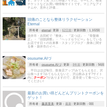
す。ネットで見つけた特価アイテム、サービス、格安
チケットなどお買い物情報サイトです。マニアなアイ
テムや、意外と評価…
頭痛のことなら整体リラクゼーション
Eternal
所有者：
eternal
更新：
62日前
更新回数：
1,102回
袋井市・吉田町で『整体』・『足つぼ』・『骨盤矯
正』・『頭部調整』・『ヘッドセラピー』をしている
お店です日々の出来事・スタッフブログ・身体に関す
る事・袋井市のイベ…
osusume.AIづ
所有者：
osusume.AIづ
更新：
8年前
更新回数：
56回
…平日はほぼ毎日、飲食店アップ!みてもらえると、沢
山食べます?みてもらえないと、沢山飲みます?サイト
内に
クーポン
?がありますので、是非使って食べにいっ
てください!
最新のお買い得どんどんプリントクーポンを
ゲット！
所有者：
藤原里美
更新：
最新
更新回数：
0回