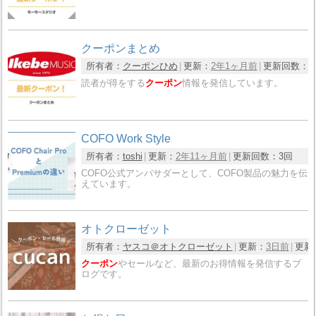
クーポンまとめ
所有者：
クーポンひめ
更新：
2年1ヶ月前
更新回数：
3
読者が得をする
クーポン
情報を発信しています。
COFO Work Style
所有者：
toshi
更新：
2年11ヶ月前
更新回数：
3回
COFO公式アンバサダーとして、COFO製品の魅力を伝
えています。
オトクローゼット
所有者：
ヤスコ＠オトクローゼット
更新：
3日前
更新
クーポン
やセールなど、最新のお得情報を発信するブ
ログです。