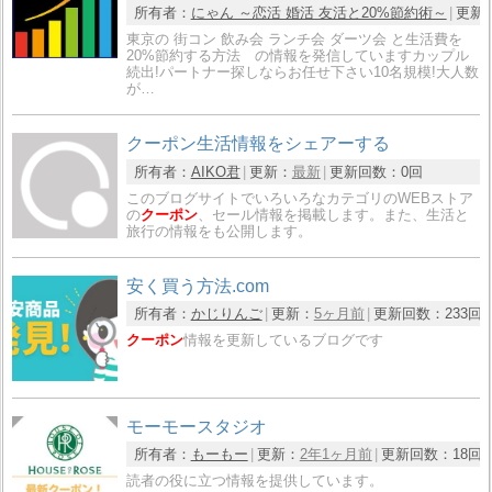
所有者：
にゃん ～恋活 婚活 友活と20%節約術～
更新
東京の 街コン 飲み会 ランチ会 ダーツ会 と生活費を
20%節約する方法 の情報を発信していますカップル
続出!パートナー探しならお任せ下さい10名規模!大人数
が…
クーポン生活情報をシェアーする
所有者：
AIKO君
更新：
最新
更新回数：
0回
このブログサイトでいろいろなカテゴリのWEBストア
の
クーポン
、セール情報を掲載します。また、生活と
旅行の情報をも公開します。
安く買う方法.com
所有者：
かじりんご
更新：
5ヶ月前
更新回数：
233回
クーポン
情報を更新しているブログです
モーモースタジオ
所有者：
もーもー
更新：
2年1ヶ月前
更新回数：
18回
読者の役に立つ情報を提供しています。