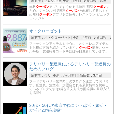
所有者：
ブログ小僧
更新：
5年前
更新回数：
10回
無料
クーポン
アプリですぐ使える無料,割引
クーポン
ま
とめ。ジャンル別で無料
クーポン
を配布してるおすす
め無料
クーポン
アプリをご紹介。レストラン(ビュッフ
ェ),レジャ…
オトクローゼット
所有者：
オトクローゼット
更新：
4年前
更新回数：
5
ファッションアイテムを中心に、オシャレなアイテム
をお得に方法を紹介しています。
クーポン
情報、セー
ル時期、友達紹介コードをほぼ毎日更新しています。
デリバリー配達員によるデリバリー配達員の
ためのブログ
所有者：
ウサ
更新：
7ヶ月前
更新回数：
374回
フードデリバリー業界向けのブログを運営しておりま
す。配達員、注文者、加盟店どれも最新情報を掲載し
ているブログです!お得な注文方法や配達員の登録方法
を掲載中!
20代～50代の東京で街コン・恋活・婚活・
友活と20%節約術