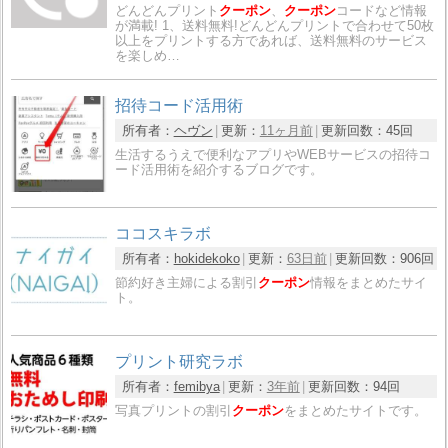
どんどんプリント
クーポン
、
クーポン
コードなど情報
が満載! 1、送料無料!どんどんプリントで合わせて50枚
以上をプリントする方であれば、送料無料のサービス
を楽しめ…
招待コード活用術
所有者：
ヘヴン
更新：
11ヶ月前
更新回数：
45回
生活するうえで便利なアプリやWEBサービスの招待コ
ード活用術を紹介するブログです。
ココスキラボ
所有者：
hokidekoko
更新：
63日前
更新回数：
906回
節約好き主婦による割引
クーポン
情報をまとめたサイ
ト。
プリント研究ラボ
所有者：
femibya
更新：
3年前
更新回数：
94回
写真プリントの割引
クーポン
をまとめたサイトです。