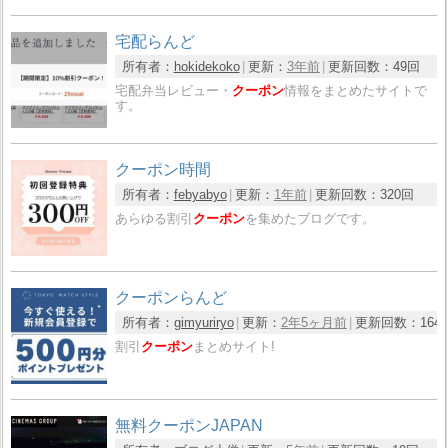
宅配らんど
所有者：
hokidekoko
更新：
3年前
更新回数：
49回
宅配弁当レビュー・
クーポン
情報をまとめたサイトで
す。
クーポン時間
所有者：
febyabyo
更新：
1年前
更新回数：
320回
あらゆる割引
クーポン
を集めたブログです。
クーポンらんど
所有者：
gimyuriryo
更新：
2年5ヶ月前
更新回数：
164
割引
クーポン
まとめサイト!
無料クーポンJAPAN