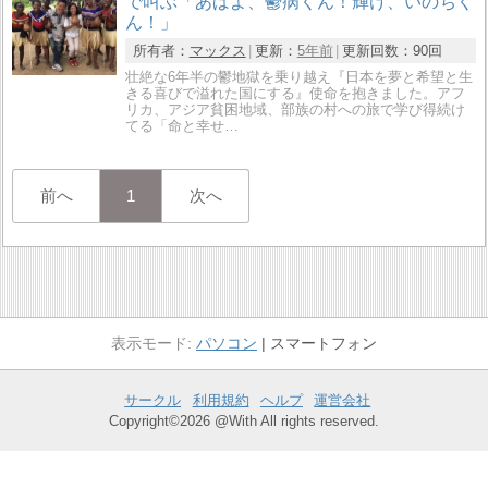
で叫ぶ「あばよ、鬱病くん！輝け、いのちく
ん！」
所有者：
マックス
更新：
5年前
更新回数：
90回
壮絶な6年半の鬱地獄を乗り越え『日本を夢と希望と生
きる喜びで溢れた国にする』使命を抱きました。アフ
リカ、アジア貧困地域、部族の村への旅で学び得続け
てる「命と幸せ…
前へ
1
次へ
パソコン
スマートフォン
サークル
利用規約
ヘルプ
運営会社
Copyright©2026 @With All rights reserved.