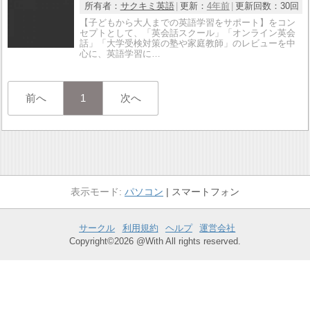
所有者：
サクキミ英語
更新：
4年前
更新回数：
30回
【子どもから大人までの英語学習をサポート】をコン
セプトとして、「英会話スクール」「オンライン英会
話」「大学受検対策の塾や家庭教師」のレビューを中
心に、英語学習に…
前へ
1
次へ
パソコン
スマートフォン
サークル
利用規約
ヘルプ
運営会社
Copyright©2026 @With All rights reserved.