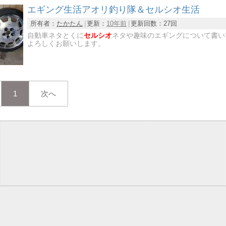
エギング生活アオリ釣り隊＆セルシオ生活
所有者：
たかたん
更新：
10年前
更新回数：
27回
自動車ネタとくに
セルシオ
ネタや趣味のエギングについて書い
よろしくお願いします。
1
次へ