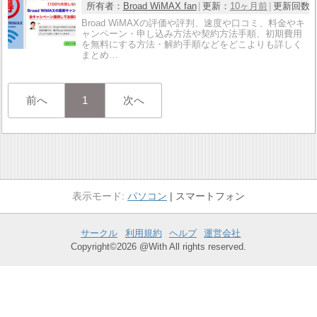
所有者：
Broad WiMAX fan
更新：
10ヶ月前
更新回数
Broad WiMAXの評価や評判、速度や口コミ、料金やキ
ャンペーン・申し込み方法や契約方法手順、初期費用
を無料にする方法・解約手順などをどこよりも詳しく
まとめ…
前へ
1
次へ
パソコン
スマートフォン
サークル
利用規約
ヘルプ
運営会社
Copyright©2026 @With All rights reserved.