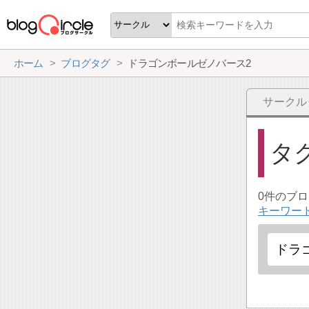
ホーム
ブログタグ
ドラゴンボールゼノバース2
サークル
タ
0件のブ
キーワー