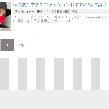
個性的な中学生ファッションおすすめ#人気なナ
所有者：
jp-fad
更新：
7年前
更新回数：
4回
ストリート系ブランドで一番オススメしたい「Supreme(シ
に調整できる男女兼用なデザインです…
1
次へ