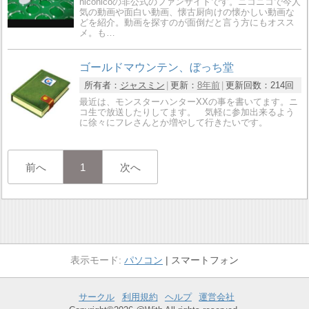
niconicoの非公式のファンサイトです。ニコニコで今人
気の動画や面白い動画、懐古厨向けの懐かしい動画な
どを紹介。動画を探すのが面倒だと言う方にもオスス
メ。も…
ゴールドマウンテン、ぼっち堂
所有者：
ジャスミン
更新：
8年前
更新回数：
214回
最近は、モンスターハンターXXの事を書いてます。ニ
コ生で放送したりしてます。 気軽に参加出来るよう
に徐々にフレさんとか増やして行きたいです。
前へ
1
次へ
パソコン
スマートフォン
サークル
利用規約
ヘルプ
運営会社