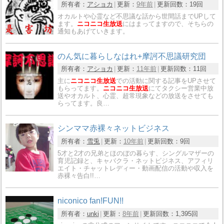
所有者：
アショカ
更新：
9年前
更新回数：
19回
オカルトや心霊など不思議な話から世間話までUPして
ます。
ニコニコ生放送
にはまってますので、そちらの
通知もあげていきます。
のん気に暮らしなはれ+摩訶不思議研究団
所有者：
アショカ
更新：
11年前
更新回数：
11回
主に
ニコニコ生放送
での活動に関する記事をUPさせて
もらってます。
ニコニコ生放送
にてタクシー営業中放
送やオカルト、心霊、超常現象などの放送をさせても
らってます。良…
シンママ赤裸々ネットビジネス
所有者：
雪兎
更新：
10年前
更新回数：
9回
5才と2才の兄弟とほのぼの暮らす、シングルマザーの
育児記録と、キャバクラ・ネットビジネス、アフィリ
エイト・チャットレディー・動画配信の活動や収入を
赤裸々告白!!…
niconico fan!FUN!!
所有者：
unki
更新：
8年前
更新回数：
1,395回