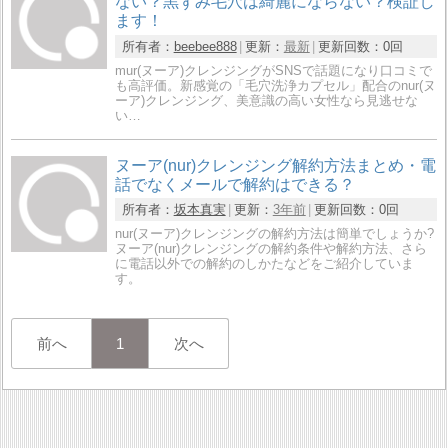
ない？黒ずみ毛穴は綺麗にならない？検証し
ます！
所有者：
beebee888
更新：
最新
更新回数：
0回
mur(ヌーア)クレンジングがSNSで話題になり口コミで
も高評価。新感覚の「毛穴洗浄カプセル」配合のnur(ヌ
ーア)クレンジング、美意識の高い女性なら見逃せな
い…
ヌーア(nur)クレンジング解約方法まとめ・電
話でなくメールで解約はできる？
所有者：
坂本真実
更新：
3年前
更新回数：
0回
nur(ヌーア)クレンジングの解約方法は簡単でしょうか?
ヌーア(nur)クレンジングの解約条件や解約方法、さら
に電話以外での解約のしかたなどをご紹介していま
す。
前へ
1
次へ