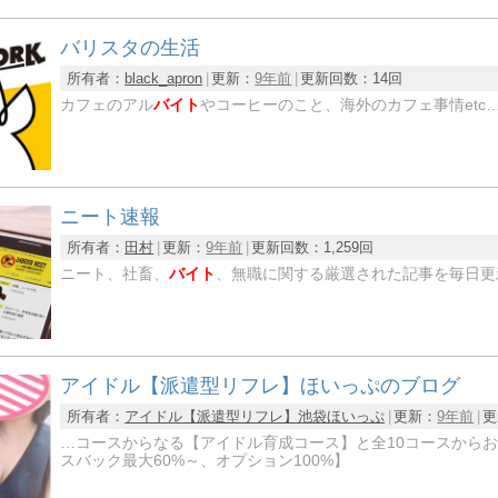
バリスタの生活
所有者：
black_apron
更新：
9年前
更新回数：
14回
カフェのアル
バイト
やコーヒーのこと、海外のカフェ事情et
ニート速報
所有者：
田村
更新：
9年前
更新回数：
1,259回
ニート、社畜、
バイト
、無職に関する厳選された記事を毎日更
アイドル【派遣型リフレ】ほいっぷのブログ
所有者：
アイドル【派遣型リフレ】池袋ほいっぷ
更新：
9年前
更
…コースからなる【アイドル育成コース】と全10コースから
スバック最大60%～、オプション100%】