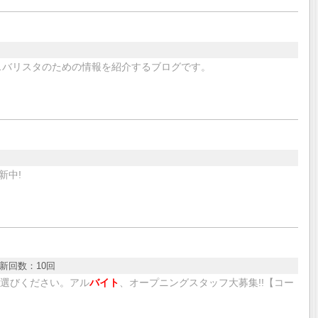
c…バリスタのための情報を紹介するブログです。
新中!
新回数：
10回
お選びください。アル
バイト
、オープニングスタッフ大募集!!【コー