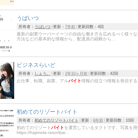
うばいつ
所有者：
うばいつ
更新：
7年前
更新回数：
4回
最新の副業ウーバーイーツの自由な働き方を広めるべく様々な
方法などの基本的な情報から、配達員の経験から…
ビジネスらいど
所有者：
しょう。
更新：
2年10ヶ月前
更新回数：
42回
お仕事、転職、副業、アル
バイト
情報の役立つ情報を発信する
初めてのリゾートバイト
所有者：
初めてのリゾートバイト
更新：
6年前
更新回数：
10回
初めてのリゾート
バイト
を運営しているタクトです。写真を用
https://hajimete-resortbai…