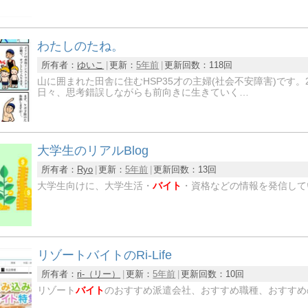
わたしのたね。
所有者：
ゆいこ
更新：
5年前
更新回数：
118回
山に囲まれた田舎に住むHSP35才の主婦(社会不安障害)で
日々、思考錯誤しながらも前向きに生きていく…
大学生のリアルBlog
所有者：
Ryo
更新：
5年前
更新回数：
13回
大学生向けに、大学生活・
バイト
・資格などの情報を発信して
リゾートバイトのRi-Life
所有者：
ri-（リー）
更新：
5年前
更新回数：
10回
リゾート
バイト
のおすすめ派遣会社、おすすめ職種、おすすめ