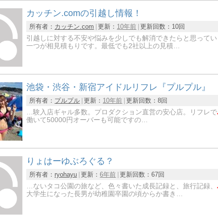
カッチン.comの引越し情報！
所有者：
カッチン.com
更新：
10年前
更新回数：
10回
引越しに対する不安や悩みを少しでも解消できたらと思ってい
一つが相見積もりです。最低でも2社以上の見積…
池袋・渋谷・新宿アイドルリフレ『プルプル』
所有者：
プルプル
更新：
10年前
更新回数：
8回
…験入店ギャル多数。プロダクション直営の安心店。リフレで
働いて50000円オーバーも可能ですの…
りょはーゆぶろぐる？
所有者：
ryohayu
更新：
6年前
更新回数：
67回
…ないタコ公園の旅など、色々書いた成長記録と、旅行記録、
大学生になった長男が幼稚園卒園の頃からか書き…