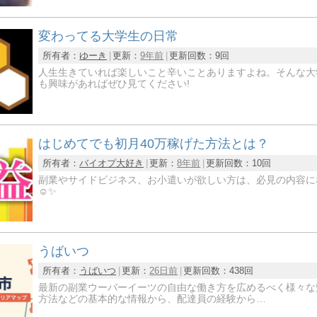
変わってる大学生の日常
所有者：
ゆーき
更新：
9年前
更新回数：
9回
人生生きていれば楽しいこと辛いことありますよね。そんな大
も興味があればぜひ見てください!
はじめてでも初月40万稼げた方法とは？
所有者：
バイオプ大好き
更新：
8年前
更新回数：
10回
副業やサイドビジネス、お小遣いが欲しい方は、必見の内容に
☺️✨
うばいつ
所有者：
うばいつ
更新：
26日前
更新回数：
438回
最新の副業ウーバーイーツの自由な働き方を広めるべく様々な
方法などの基本的な情報から、配達員の経験から…