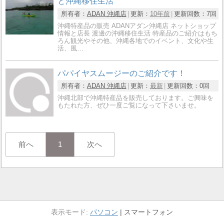
と沖縄移住生活
所有者：
ADAN 沖縄店
更新：
10年前
更新回数：
7回
沖縄特産品の販売 ADANアダン沖縄店 ネットショップ
情報と店長 渡邊の沖縄移住生活 特産品のご紹介はもち
ろん観光やその他、沖縄各地でのイベント、文化や生
活、風…
パパイヤスムージーのご紹介です！
所有者：
ADAN 沖縄店
更新：
最新
更新回数：
0回
沖縄北部で沖縄特産品を販売しております。ご興味を
もたれた方、ぜひ一度ご覧になって下さいませ。
前へ
1
次へ
パソコン
スマートフォン