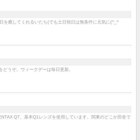
を癒してくれるいたち(でも土日祝日は無条件に元気に(^_^ゞ
常をどうぞ。ウィークデーは毎日更新。
NTAX Q7、基本Q1レンズを使用しています。関東のどこか田舎で