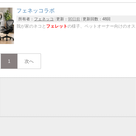
フェネッコラボ
所有者：
フェネッコ
更新：
90日前
更新回数：
48回
我が家のネコと
フェレット
の様子、ペットオーナー向けのオス
1
次へ