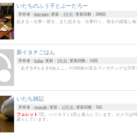
いたちのふう子とぶーたろー
所有者：
boo-taro
更新：
4年前
更新回数：
399回
起きる～仕事～寝る、また起きる、仕事行く、寝るの繰返し毎日
新イタチごはん
所有者：
koba
更新：
9年前
更新回数：
10回
「あずき&ちまき&あんこ」の3姉妹が送るマンガチックな日
いたち雑記
所有者：
musubi
更新：
10年前
更新回数：
5回
フェレット
7匹、ハリネズミ1匹と暮らしています。カメラはPE
暮らしています。