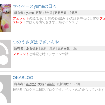
マイペースyumeの日々
所有者：
yume
更新：
5年前
更新回数：
245回
フェレット
の姫(ひめ)と妹の心結(みう)の話を中心に日常や
フ
ェレット
のはくも出てきます。姫がインスリ…
つのうさぎはでざいんや
所有者：
あるせあ
更新：
最新
更新回数：
0回
フェレット
と雑記と時々デザインの話
OKABLOG
所有者：
okayan
更新：
4年前
更新回数：
127回
雑記型ブログ主に日記ブログです。ペットの紹介もしています