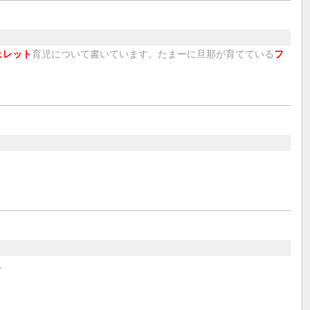
ェレット
育児について書いています。たまーに旦那が育てている
フ
。