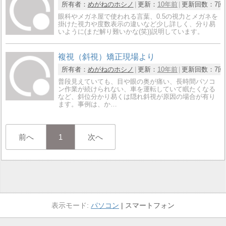
所有者：
めがねのホシノ
更新：
10年前
更新回数：
7回
眼科やメガネ屋で使われる言葉、0.5の視力とメガネを
掛けた視力や度数表示の違いなど少し詳しく、分り易
いように(まだ解り難いかな(笑))説明しています。
複視（斜視）矯正現場より
所有者：
めがねのホシノ
更新：
10年前
更新回数：
7回
普段見えていても、目や眼の奥が痛い、長時間パソコ
ン作業が続けられない、車を運転していて眠たくなる
など、斜位分かり易くは隠れ斜視が原因の場合が有り
ます。事例は、か…
前へ
1
次へ
パソコン
スマートフォン