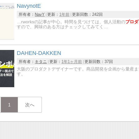
NavynotE
所有者：
NavY
更新：
1年前
更新回数：
242回
…rworksの記事が中心。時間を見つけては、個人活動の
プロダ
すので、興味のある方はチェックしてみてく…
DAHEN-DAKKEN
所有者：
キタニ
更新：
1年1ヶ月前
更新回数：
37回
大阪のプロダクトデザイナーです。商品開発を企画から量産ま
す。
1
次へ