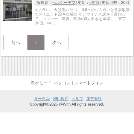
所有者：
ヘルシーデブ
更新：
6年前
更新回数：
20回
元大食い、今は腹八分目。週6日のジム通いと食事改善
でダイエット20キロ成功!あとマイナス10キロ目指し
て、ヘルシー、満腹、禁煙の3大要素を基準に、東京
(神田、中…
前へ
1
次へ
パソコン
スマートフォン
サークル
利用規約
ヘルプ
運営会社
Copyright©2026 @With All rights reserved.