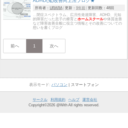
ADHD(鬼)改善向上法ブログ★
所有者：
URARA
更新：
9年前
更新回数：
48回
…閉症スペクトラム、広汎性発達障害、ADHD、元知
的障害だった息子の療育と
ホームスクール
や体質改善
など障害改善全般に役立つ情報とその改善についての
想いを書くブログ
前へ
1
次へ
パソコン
スマートフォン
サークル
利用規約
ヘルプ
運営会社
Copyright©2026 @With All rights reserved.