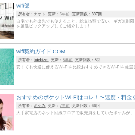
wifi部
所有者：
ナオト
更新：
6年前
更新回数：
337回
自宅でも外出先でも使えること、総支払額で安い、ギガ無制限
を厳選ピックアップしてご紹介します!
wifi契約ガイド.COM
所有者：
taichizm
更新：
5年前
更新回数：
5回
安くても快適に使えるWi-Fiを比較おすすめできるWi-Fiを厳
おすすめのポケットWi-Fiはコレ！〜速度・料
所有者：
ポケみ
更新：
7年前
更新回数：
66回
大手家電店のネット回線フロアで販売員をしていたポケみが、