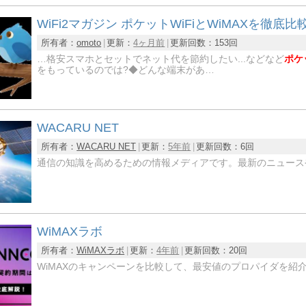
WiFi2マガジン ポケットWiFiとWiMAXを徹底比
所有者：
omoto
更新：
4ヶ月前
更新回数：
153回
…格安スマホとセットでネット代を節約したい...などなど
ポケッ
をもっているのでは?◆どんな端末があ…
WACARU NET
所有者：
WACARU NET
更新：
5年前
更新回数：
6回
通信の知識を高めるための情報メディアです。最新のニュース
WiMAXラボ
所有者：
WiMAXラボ
更新：
4年前
更新回数：
20回
WiMAXのキャンペーンを比較して、最安値のプロパイダを紹