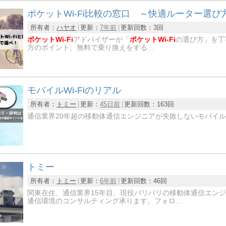
ポケットWi-Fi比較の窓口 ～快適ルーター選び
所有者：
ハヤオ
更新：
7年前
更新回数：
3回
ポケットWi-Fi
アドバイザーが「
ポケットWi-Fi
の選び方」を丁
方のポイント、無料で乗り換えをする…
モバイルWi-Fiのリアル
所有者：
トミー
更新：
45日前
更新回数：
163回
通信業界20年超の移動体通信エンジニアが失敗しないモバイル
トミー
所有者：
トミー
更新：
6年前
更新回数：
46回
関東在住、通信業界15年目、現役バリバリの移動体通信エンジ
通信環境のコンサルティング承ります。フォロ…