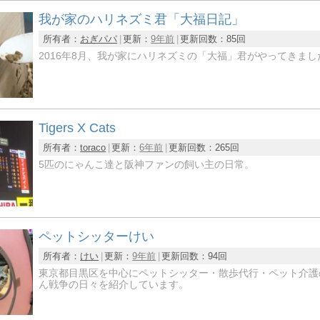
我が家のハリネズミ君「大福日記」
所有者：
おぎパパ
更新：
9年前
更新回数：
85回
2016年8月、我が家にハリネズミの「大福」君がやってきま
Tigers X Cats
所有者：
toraco
更新：
6年前
更新回数：
265回
5匹のにゃんこ達と阪神ファンの飼い主の日常。
ペットシッターけい
所有者：
けい
更新：
9年前
更新回数：
94回
東京都目黒区を中心にペットシッター・散歩代行・ペット介護の奮
ん戦争の日々を紹介しています。