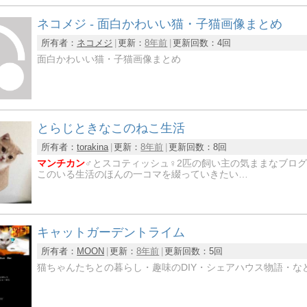
ネコメジ - 面白かわいい猫・子猫画像まとめ
所有者：
ネコメジ
更新：
8年前
更新回数：
4回
面白かわいい猫・子猫画像まとめ
とらじときなこのねこ生活
所有者：
torakina
更新：
8年前
更新回数：
8回
マンチカン
♂とスコティッシュ♀2匹の飼い主の気ままなブロ
このいる生活のほんの一コマを綴っていきたい…
キャットガーデントライム
所有者：
MOON
更新：
8年前
更新回数：
5回
猫ちゃんたちとの暮らし・趣味のDIY・シェアハウス物語・な