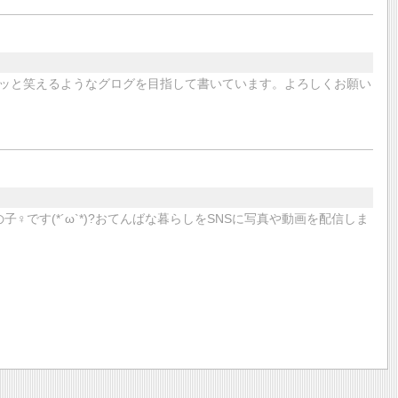
ッと笑えるようなグログを目指して書いています。よろしくお願い
子♀です(*´ω`*)?おてんばな暮らしをSNSに写真や動画を配信しま