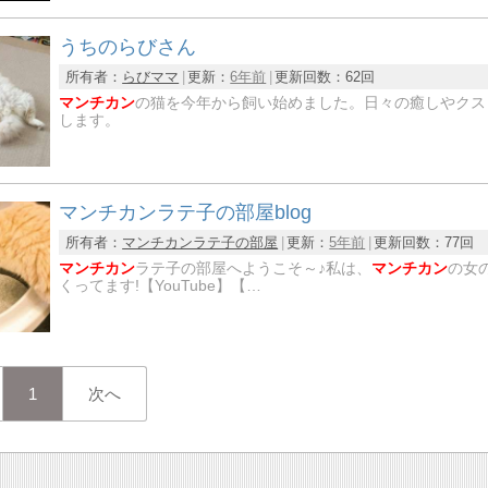
うちのらびさん
所有者：
らびママ
更新：
6年前
更新回数：
62回
マンチカン
の猫を今年から飼い始めました。日々の癒しやクス
します。
マンチカンラテ子の部屋blog
所有者：
マンチカンラテ子の部屋
更新：
5年前
更新回数：
77回
マンチカン
ラテ子の部屋へようこそ～♪私は、
マンチカン
の女の
くってます!【YouTube】【…
1
次へ