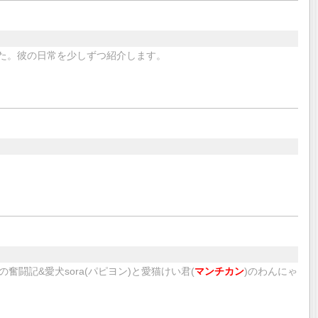
した。彼の日常を少しずつ紹介します。
闘記&愛犬sora(パピヨン)と愛猫けい君(
マンチカン
)のわんにゃ