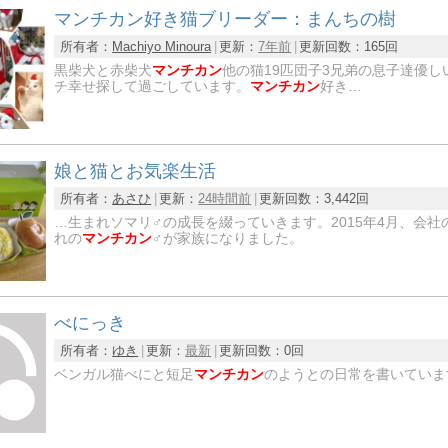
マンチカン好き猫ブリーダー：まんちの樹
所有者：
Machiyo Minoura
更新：
7年前
更新回数：
165回
黒柴犬と赤柴犬
マンチカン
他の猫19匹団子3兄弟の息子達優
チ幸せ探して過ごしています。
マンチカン
好き…
娘と猫とお気楽生活
所有者：
あさひ
更新：
24時間前
更新回数：
3,442回
…生まれソマリ♂の成長を綴っていきます。2015年4月、会社
れの
マンチカン
♂が家族になりました。
べにっき
所有者：
ゆき
更新：
最新
更新回数：
0回
ベンガル猫べにと短足
マンチカン
のようとの日常を書いていま