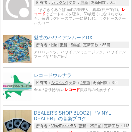
所有者：
カックン
更新：
最新
更新回数：
0回
…“まさきくあらば.net”の管理人、真幸(神戸在住)。
レ
コード
でビートルズを聴き、50歳近くになりながら
も、毎週ラグビーのプレーに勤しむ。ラグビースクー
ルのコー…
魅惑のハワイアンムードDX
所有者：
hilo
更新：
5年前
更新回数：
85回
アロハシャツ、ハワイアンミュージック、ハワイアン
フードなどをご紹介!
レコードウルナラ
所有者：
シロシバ
更新：
4年前
更新回数：
3回
全国の評判が高い
レコード
買取店の検索サイト
DEALER'S SHOP BLOG2 | 『VINYL
DEALER』の音楽ブログ
所有者：
VinylDealerBB
更新：
25日前
更新回数：
113