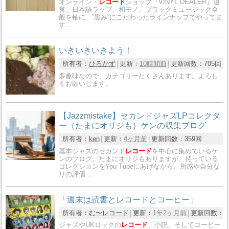
オンライン・
レコード
ショップ『VINYL DEALER』運
営。日本語ラップ、和モノ、ブラックミュージック全
般を軸に、”黒み”にこだわったラインナップでやってま
す…
いきいきいきよう！
所有者：
ひろかず
更新：
10時間前
更新回数：
705回
多趣味なので、カテゴリーたくさんあります。よろし
くお願いします。
【Jazzmistake】セカンドジャズLPコレクタ
ー（たまにオリジも）ケンの収集ブログ
所有者：
ken
更新：
4ヶ月前
更新回数：
359回
基本ジャズのセカンド
レコード
を中心に集めているケ
ンのブログ。たまにオリジもありますが、持っている
コレクションをYou Tubeにあげながら、所感や自分な
りの評価…
「週末は読書とレコードとコーヒー」
所有者：
む〜レコード
更新：
1年2ヶ月前
更新回数：
8
ジャズやUKロックの
レコード
、小説、そしてコーヒー