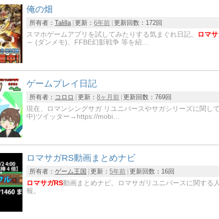
俺の畑
所有者：
Talilla
更新：
6年前
更新回数：
172回
スマホゲームアプリを試してみたりする気まぐれ日記。
ロマサ
～ (ダンメモ)、FFBE幻影戦争 等を紹…
ゲームプレイ日記
所有者：
コロロ
更新：
8ヶ月前
更新回数：
769回
現在、ロマンシングサガ リユニバースやサガシリーズに関して
中)ツイッター→https://mobi…
ロマサガRS動画まとめナビ
所有者：
ゲーム王国
更新：
5年前
更新回数：
16回
ロマサガRS
動画まとめナビ。ロマサガリユニバースに関する
報。