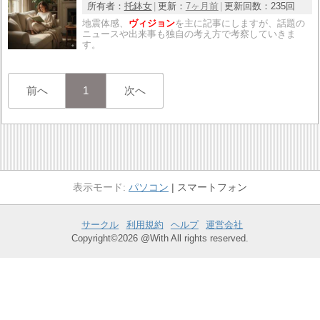
所有者：
托鉢女
更新：
7ヶ月前
更新回数：
235回
地震体感、
ヴィジョン
を主に記事にしますが、話題の
ニュースや出来事も独自の考え方で考察していきま
す。
前へ
1
次へ
パソコン
スマートフォン
サークル
利用規約
ヘルプ
運営会社
Copyright©2026 @With All rights reserved.