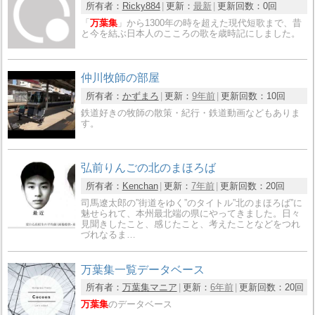
所有者：
Ricky884
更新：
最新
更新回数：
0回
「
万葉集
」から1300年の時を超えた現代短歌まで、昔
と今を結ぶ日本人のこころの歌を歳時記にしました。
仲川牧師の部屋
所有者：
かずまろ
更新：
9年前
更新回数：
10回
鉄道好きの牧師の散策・紀行・鉄道動画などもありま
す。
弘前りんごの北のまほろば
所有者：
Kenchan
更新：
7年前
更新回数：
20回
司馬遼太郎の”街道をゆく”のタイトル”北のまほろば”に
魅せられて、本州最北端の県にやってきました。日々
見聞きしたこと、感じたこと、考えたことなどをつれ
づれなるま…
万葉集一覧データベース
所有者：
万葉集マニア
更新：
6年前
更新回数：
20回
万葉集
のデータベース