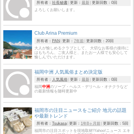
所有者：
社長秘書
更新：
最新
更新回数：
0回
よろしくお願いします。
Club Arina Premium
所有者：
PAN
更新：
7年前
更新回数：
20回
大人が愉しめるクラブとして、 大切なお客様の接待に
はもちろん、ご友人様と、またお一人様でも安心して
愉しんでいただけます。
福岡中洲 人気風俗まとめ決定版
所有者：
人気風俗
更新：
最新
更新回数：
0回
福岡
中洲
のソープ・ヘルス・デリヘル・オナクラなど
の最新情報を随時更新中
福岡市の注目ニュースをご紹介 地元の話題
や最新トレンド
所有者：
Tsukasa
更新：
1年8ヶ月前
更新回数：
5回
福岡市の注目スポットを現地取材!Yahoo!ニュース エキ