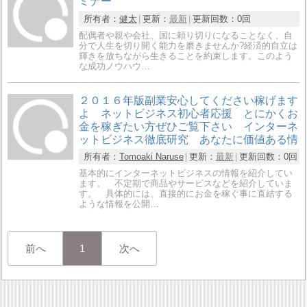
ミナー
所有者：
健太
更新：
最新
更新回数：
0回
配偶者や親や会社、国に頼り切りになることなく、自
分で人生を切り開く能力を磨きませんか?経済的自立は
輝きを放ちながら生きることを約束します。このよう
な成功ノウハウ…
２０１６年版副業安心してください稼げます
よ ネットビジネス初心者応援 とにかくお
金を稼ぎたい方ぜひご覧下さい インターネ
ットビジネス徹底研究 あなたに価値ある情
所有者：
Tomoaki Naruse
更新：
最新
更新回数：
0回
基本的にインターネットビジネスの情報を紹介してい
ます。 不定期で商品やサービスなどを紹介していま
す。 具体的には、直接的にお金を稼ぐ事に直結する
ような情報を公開…
前へ
1
次へ