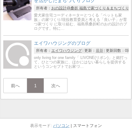
を活かしたまちづくりブログ
所有者：
おの設計@桑折 福島で家づくり＆まちづくり
愛犬家住宅コーディネーターとつくる「ペットも家
族」の家づくり/現役教育委員と考える「良い子」が育
つ家づくり に取り組む、福島県桑折町のおの設計のブ
ログです。特に…
エイワハウジングのブログ
所有者：
エイワハウジング
更新：
最新
更新回数：
0回
only living for one family「 LIVONE(リボン)」と銘打っ
て、ひとつの家族に、ほかにはない暮らしを提供する
というコンセプトでお家づ…
前へ
1
次へ
パソコン
スマートフォン