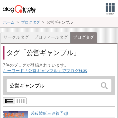
MENU
ホーム
ブログタグ
公営ギャンブル
サークルタグ
プロフィールタグ
ブログタグ
タグ
公営ギャンブル
7件のブログが登録されています。
キーワード「公営ギャンブル」でブログ検索
必殺競艇三連複予想