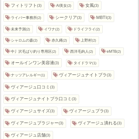
フィトリフト
女風
3
AI美女
3
2
シークリア
MBTI
ライバー事務所
3
3
2
未来予測
イワナ
ドライフライ
2
2
2
シャロムの森
赤久縄
上野村
2
2
2
中丿沢毛ばり釣り専用区
西洋毛鉤人
eMTB
2
2
2
オールインワン美容液
3
タイドラマ
1
ヴィアージュナイトブラ
ナッツアレルギー
3
1
ヴィアージュ口コミ
3
ヴィアージュナイトブラ口コミ
3
ヴィアージュサイズ
ヴィアージュブラ
3
3
ヴィアージュブラジャー
ヴィアージュ潰れる
3
3
ヴィアージュ店舗
3