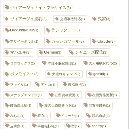
ヴィアージュナイトブラサイズ
3
ヴィアージュ授乳
曳家
3
交通事故対応
3
1
ラシックユー
LuckBridalClub
3
2
カモシカソール
Claude
アサイーボウル
3
3
2
マバユキ
Gemini
ジャニーズ配信
3
3
3
ロブロックス
脊髄小脳変性症
大人用紙おむつ
2
1
2
ボンモイスト
3
犬連れキャンプ
gemini
2
1
ファイル
アイコ
農福連携
1
1
1
スナップエンドウ
在留資格変更
在留資格更新
1
1
1
肺高血圧症
愛の伝道師みちお
間質性肺炎
1
1
1
みちお
着衣
イコーヤ
競馬血統
1
2
1
1
皮膚病
事務職転職
蟹
spotify
1
1
1
1