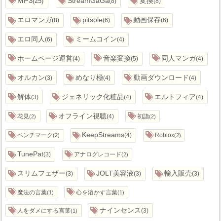
MP3
25
StreamGaGa
変換
8
8
エロマンガ
pitsole
動画保存
8
6
6
エロ同人
ミームコイン
6
4
ホームページ運営
音楽変換
同人マンガ
4
5
4
オルカン
めなり極
動画ダウンロード
3
4
4
解体
ジェネリック化粧品
エルトフィア
3
4
4
オフライン視聴
花見
4
初詣
2
2
KeepStreams
ベンチマーク
4
Roblox
2
2
TunePat
3
アナログレコード
2
スリムフェザー
JOLT美容液
輸入販売
3
3
3
魔法の言葉
心を溶かす言葉
1
1
ナインセンス
人をダメにする言葉
3
1