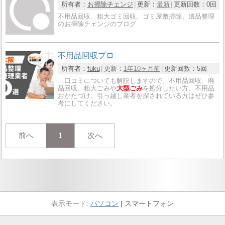
所有者：
お掃除チェンジ
更新：
最新
更新回数：
0回
不用品回収、粗大ゴミ回収、ゴミ屋敷掃除、遺品整理
のお掃除チェンジのブログ
不用品回収プロ
所有者：
fuku
更新：
1年10ヶ月前
更新回数：
5回
…口コミについても解説しますので、不用品回収、廃
品回収、粗大ごみや
大型ごみ
を処分したい方、不用品
おかたづけ、引っ越し業者を探されている方はぜひ参
考にしてください。
前へ
1
次へ
パソコン
スマートフォン