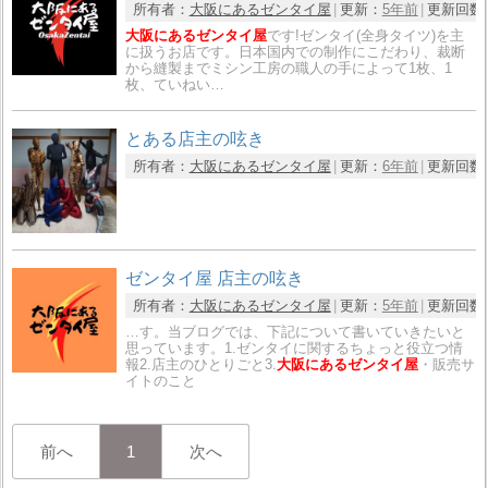
所有者：
大阪にあるゼンタイ屋
更新：
5年前
更新回数
大阪にあるゼンタイ屋
です!ゼンタイ(全身タイツ)を主
に扱うお店です。日本国内での制作にこだわり、裁断
から縫製までミシン工房の職人の手によって1枚、1
枚、ていねい…
とある店主の呟き
所有者：
大阪にあるゼンタイ屋
更新：
6年前
更新回数
ゼンタイ屋 店主の呟き
所有者：
大阪にあるゼンタイ屋
更新：
5年前
更新回数
…す。当ブログでは、下記について書いていきたいと
思っています。1.ゼンタイに関するちょっと役立つ情
報2.店主のひとりごと3.
大阪にあるゼンタイ屋
・販売サ
イトのこと
前へ
1
次へ