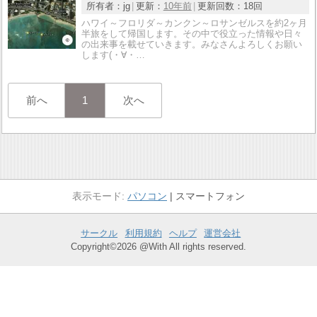
所有者：
jg
更新：
10年前
更新回数：
18回
ハワイ～フロリダ～カンクン～ロサンゼルスを約2ヶ月
半旅をして帰国します。その中で役立った情報や日々
の出来事を載せていきます。みなさんよろしくお願い
します(・∀・…
前へ
1
次へ
パソコン
スマートフォン
サークル
利用規約
ヘルプ
運営会社
Copyright©2026 @With All rights reserved.